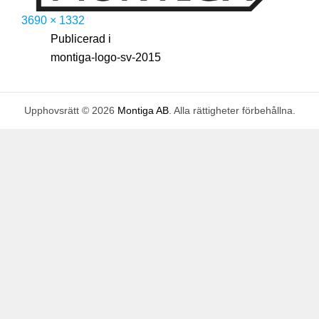
Full
3690 × 1332
Publicerat
storlek
Inläggsnavigering
s
Publicerad i
den
e
montiga-logo-sv-2015
p
t
Upphovsrätt © 2026
Montiga AB
. Alla rättigheter förbehållna.
e
m
b
e
r
2
8
,
2
0
1
6