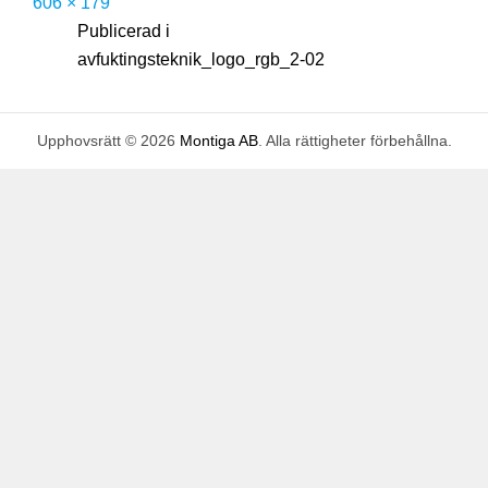
Full
606 × 179
Publicerat
storlek
Inläggsnavigering
s
Publicerad i
den
e
avfuktingsteknik_logo_rgb_2-02
p
t
Upphovsrätt © 2026
Montiga AB
. Alla rättigheter förbehållna.
e
m
b
e
r
2
8
,
2
0
1
6